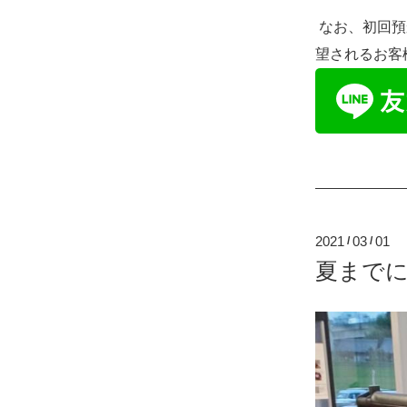
なお、初回預
望されるお客
2021
03
01
/
/
夏まで