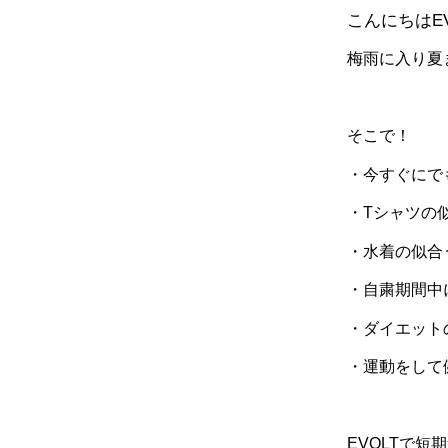
こんにちは
E
梅雨に入り夏
そこで！
・今すぐにで
・Tシャツの
・水着の似合
・自粛期間中
・ダイエット
・運動をして
EVOLT
で短期