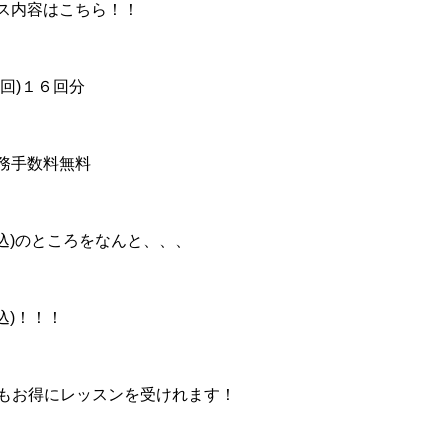
ス内容はこちら！！
回
)
１６回分
務手数料無料
込
)
のところをなんと、、、
込
)
！！！
もお得にレッスンを受けれます！