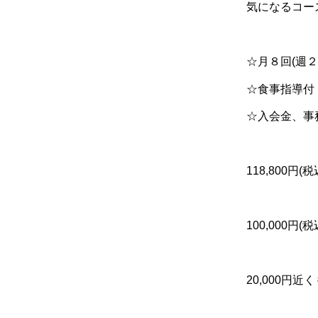
気になるコー
☆
月８回
(
週２
☆
食事指導付
☆
入会金、事
118,800
円
(
税
100,000
円
(
税
20,000
円近く