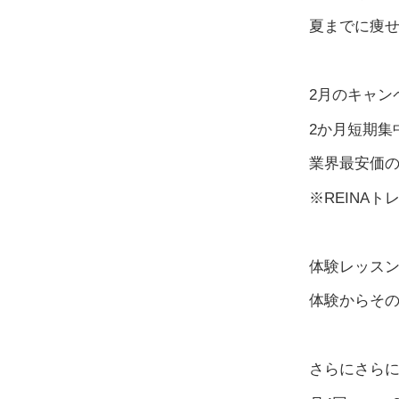
夏までに痩
2月のキャン
2か月短期集中
業界最安価の10
※REINA
体験レッスン5
体験からその
さらにさら