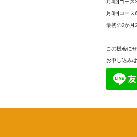
月4回コース34
月8回コース6
最初の2か月20
この機会に
お申し込みはお