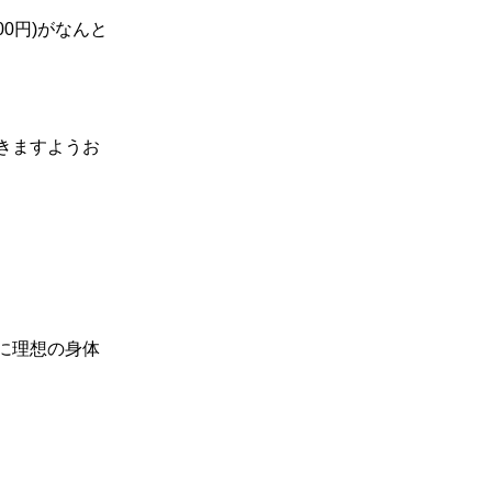
00
円
)
がなんと
きますようお
に理想の身体