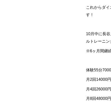
これからダイ
す！
10
月中に長谷
ルトレーニン
※
6
ヶ月間継
体験
55
分
700
月
2
回
14000
月
4
回
26000
月
8
回
48000