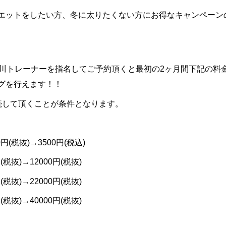
エットをしたい方、冬に太りたくない方にお得なキャンペーン
川トレーナーを指名してご予約頂くと最初の
2
ヶ月間下記の料
グを行えます！！
続して頂くことが条件となります。
0
円
(
税抜
)→3500
円
(
税込
)
円
(
税抜
)→12000
円
(
税抜
)
円
(
税抜
)→22000
円
(
税抜
)
円
(
税抜
)→40000
円
(
税抜
)