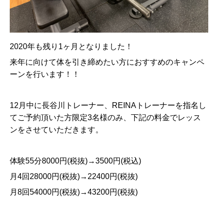
2020
年も残り
1
ヶ月となりました！
来年に向けて体を引き締めたい方におすすめのキャンペ
ーンを行います！！
12
月中に長谷川トレーナー、
REINA
トレーナーを指名し
てご予約頂いた方限定
3
名様のみ、下記の料金でレッス
ンをさせていただきます。
体験
55
分
8000
円
(
税抜
)→3500
円
(
税込
)
月
4
回
28000
円
(
税抜
)→22400
円
(
税抜
)
月
8
回
54000
円
(
税抜
)→43200
円
(
税抜
)