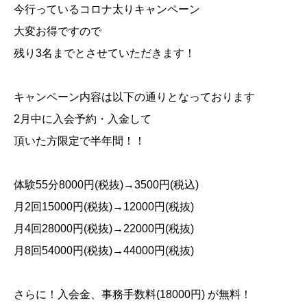
今行っているコロナ太りキャンペーン
大変お得ですので
残り
3
名までとさせていただきます！
キャンペーン内容は以下の通りとなっております
2
月中に入会予約・入金して
頂いた方限定で半年間！！
体験
55
分
8000
円
(
税抜
)→3500
円
(
税込
)
月
2
回
15000
円
(
税抜
)→12000
円
(
税抜
)
月
4
回
28000
円
(
税抜
)→22000
円
(
税抜
)
月
8
回
54000
円
(
税抜
)→44000
円
(
税抜
)
さらに！入会金、事務手数料
(18000
円
)
が無料！