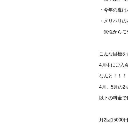
・今年の夏は
・メリハリの
異性からモ
こんな目標を
4
月中にご入
なんと！！！
4
月、
5
月の
2
以下の料金で
月
2
回
15000