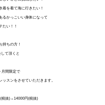
水着を着て海に行きたい！
あるかっこいい身体になって
テたい！！
お持ちの方！
会して頂くと
ヶ月間限定で
レッスンをさせていただきます。
円
(
税抜
)→14000
円
(
税抜
)