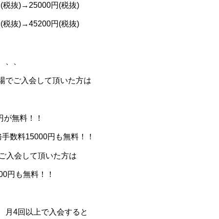
円
(
税抜
)→25000
円
(
税抜
)
円
(
税抜
)→45200
円
(
税抜
)
、、、
場でご入会して頂いた方は
円が無料！！
務手数料
15000
円も無料！！
ご入会して頂いた方は
00
円も無料！！
、月
4
回以上で入会すると