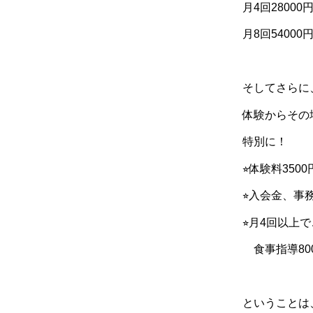
月
4
回
28000
月
8
回
54000
そしてさらに
体験からその
特別に！
⭐︎
体験料
3500
⭐︎
入会金、事
⭐︎
月
4
回以上で
食事指導
80
ということは