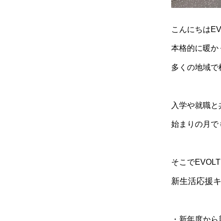
こんにちは
EV
本格的に暖か
多くの地域で
入学や就職と
始まりの月で
そこで
EVOLT
新生活応援
・新年度から