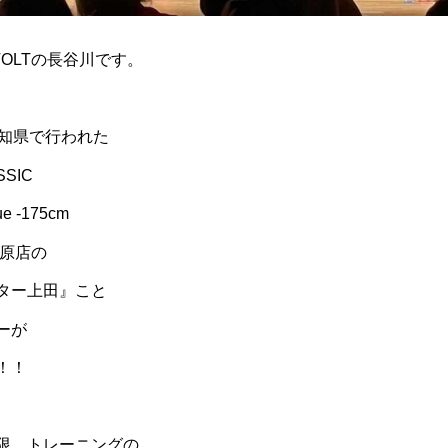
OLT
の長谷川です。
知県で行われた
SSIC
ue -175cm
原店の
ター上田』こと
ーが
！！
限、トレーニングの