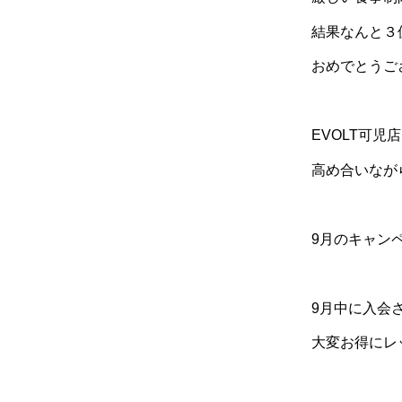
結果なんと３
おめでとうご
EVOLT
可児店
高め合いなが
9月のキャン
9
月中に入会
大変お得にレ