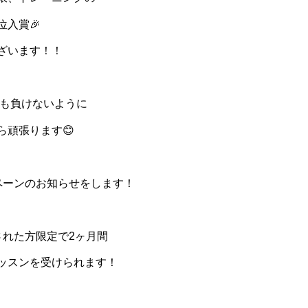
位入賞
🎉
ざいます！！
も負けないように
ら頑張ります
😊
ペーンのお知らせをします！
された方限定で
2
ヶ月間
ッスンを受けられます！