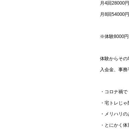
月
4
回
28000
月
8
回
54000
※
体験
8000
円
体験からその
入会金、事務
・コロナ禍で
・宅トレじゃ
・メリハリの
・とにかく体