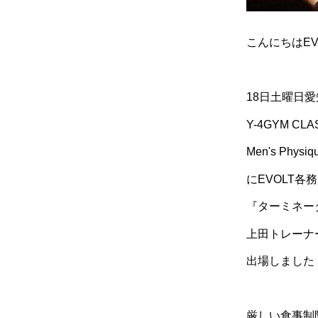
こんにちは
EV
18
日土曜日愛
Y-4GYM CLA
Men's Physiq
に
EVOLT
各務
『ターミネー
上田トレーナ
出場しました
厳しい食事制