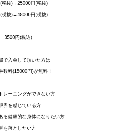
円
(
税抜
)→25000
円
(
税抜
)
円
(
税抜
)→48000
円
(
税抜
)
→3500
円
(
税込
)
場で入会して頂いた方は
手数料
(15000
円
)
が無料！
トレーニングができない方
限界を感じている方
ある健康的な身体になりたい方
重を落としたい方