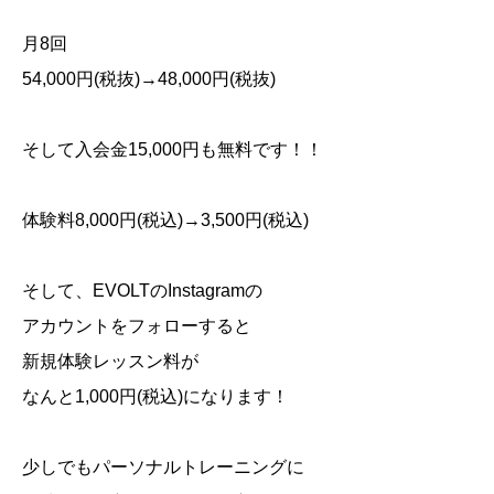
月
8
回
54,000
円
(
税抜
)→48,000
円
(
税抜
)
そして入会金
15,000
円も無料です！！
体験料
8,000
円
(
税込
)→3,500
円
(
税込
)
そして、
EVOLT
の
Instagram
の
アカウントをフォローすると
新規体験レッスン料が
なんと
1,000
円
(
税込
)
になります！
少しでもパーソナルトレーニングに