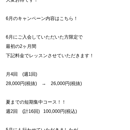
6
月のキャンペーン内容はこちら！
6
月にご入会していただいた方限定で
最初の
2
ヶ月間
下記料金でレッスンさせていただきます！
月
4
回
(
週
1
回
)
28,000
円
(
税抜
)
→
26,000
円
(
税抜
)
夏までの短期集中コース！！
週
2
回
(
計
16
回
) 100,000
円
(
税込
)
5
月にも行わせていただきましたが