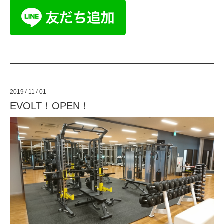
2019
/
11
/
01
EVOLT！OPEN！