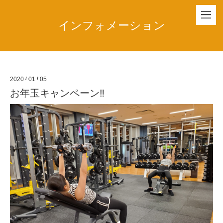
インフォメーション
2020
/
01
/
05
お年玉キャンペーン‼️