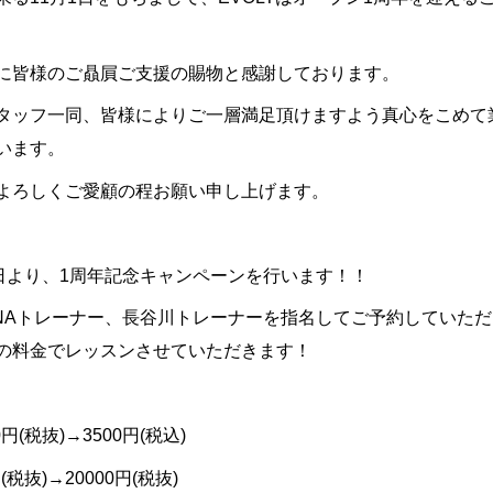
に皆様のご贔屓ご支援の賜物と感謝しております。
タッフ一同、皆様によりご一層満足頂けますよう真心をこめて
います。
よろしくご愛顧の程お願い申し上げます。
日より、
1
周年記念キャンペーンを行います！！
NA
トレーナー、長谷川トレーナーを指名してご予約していただ
の料金でレッスンさせていただきます！
0
円
(
税抜
)→3500
円
(
税込
)
円
(
税抜
)→20000
円
(
税抜
)