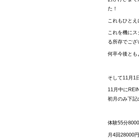
た！
これもひとえ
これを機にス
る所存でござ
何卒今後とも
そして
11
月
1
11
月中に
REI
初月のみ下記
体験
55
分
800
月
4
回
28000