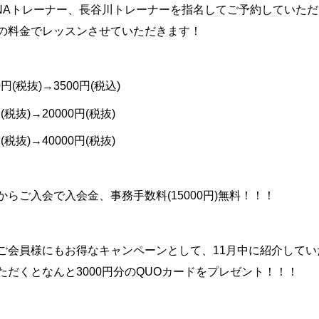
NA
トレーナー、長谷川トレーナーを指名してご予約していただ
の料金でレッスンさせていただきます！
0
円
(
税抜
)→3500
円
(
税込
)
円
(
税抜
)→20000
円
(
税抜
)
円
(
税抜
)→40000
円
(
税抜
)
からご入会で入会金、事務手数料
(15000
円
)
無料！！！
ご会員様にもお得なキャンペーンとして、
11
月中に紹介してい
ただくとなんと
3000
円分の
QUO
カードをプレゼント！！！