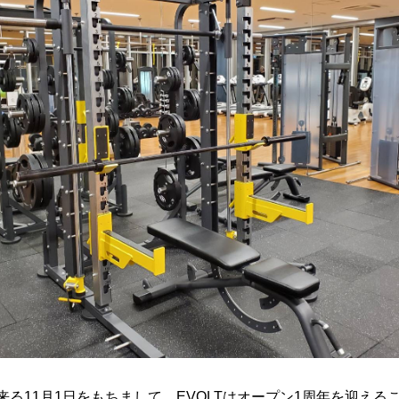
来る
11
月
1
日をもちまして、
EVOLT
はオープン
1
周年を迎える