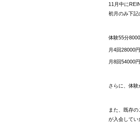
11
月中に
REI
初月のみ下記
体験
55
分
800
月
4
回
28000
月
8
回
54000
さらに、体験
また、既存の
が入会してい