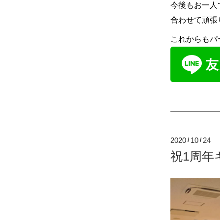
今後もお一人
合わせて頑張
これからもパ
2020
10
24
/
/
祝1周年