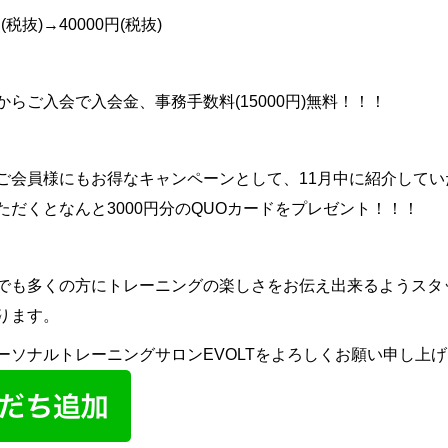
円
(
税抜
)→40000
円
(
税抜
)
からご入会で入会金、事務手数料
(15000
円
)
無料！！！
ご会員様にもお得なキャンペーンとして、
11
月中に紹介してい
ただくとなんと
3000
円分の
QUO
カードをプレゼント！！！
でも多くの方にトレーニングの楽しさをお伝え出来るようスタ
ります。
ーソナルトレーニングサロン
EVOLT
をよろしくお願い申し上げ