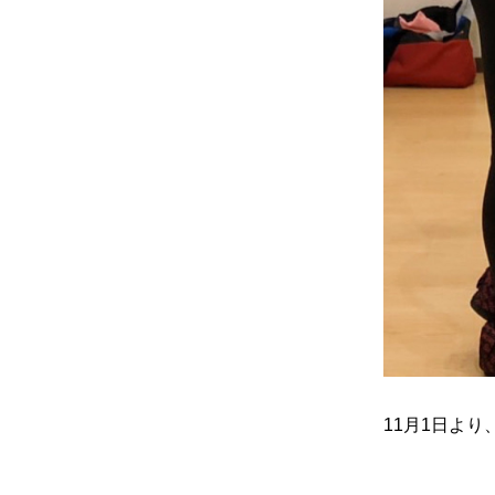
11
月
1
日より