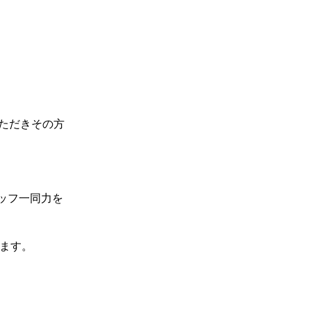
ただきその方
ッフ一同力を
ます。