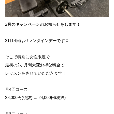
2
月のキャンペーンのお知らせをします！
2
月
14
日はバレンタインデーです
🍫
そこで特別に女性限定で
最初の
2
ヶ月間大変お得な料金で
レッスンをさせていただきます！
月
4
回コース
28,000
円
(
税抜
) → 24,000
円
(
税抜
)
月
8
回コース