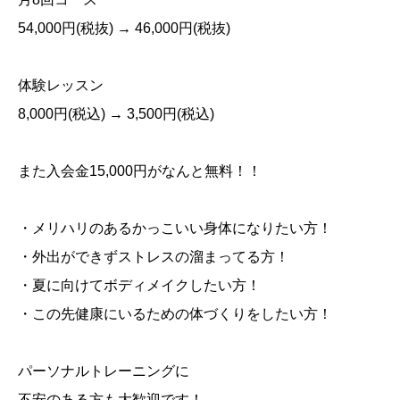
54,000
円
(
税抜
) → 46,000
円
(
税抜
)
体験レッスン
8,000
円
(
税込
) → 3,500
円
(
税込
)
また入会金
15,000
円がなんと無料！！
・メリハリのあるかっこいい身体になりたい方！
・外出ができずストレスの溜まってる方！
・夏に向けてボディメイクしたい方！
・この先健康にいるための体づくりをしたい方！
パーソナルトレーニングに
不安のある方も大歓迎です！