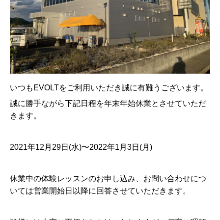
いつも
EVOLT
をご利用いただき誠に有難うございます。
誠に勝手ながら下記日程を年末年始休業とさせていただ
きます。
2021
年
12
月
29
日
(
水
)
〜
2022
年
1
月
3
日
(
月
)
休業中の体験レッスンのお申し込み、お問い合わせにつ
いては営業開始日以降に回答させていただきます。