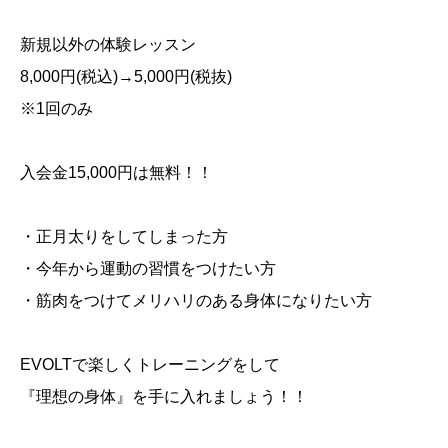
新規以外の体験レッスン
8,000
円
(
税込
)→5,000
円
(
税抜
)
※
1
回のみ
入会金
15,000
円は無料！！
・正月太りをしてしまった方
・今年から運動の習慣をつけたい方
・筋肉をつけてメリハリのある身体になりたい方
EVOLT
で楽しくトレーニングをして
『理想の身体』を手に入れましょう！！