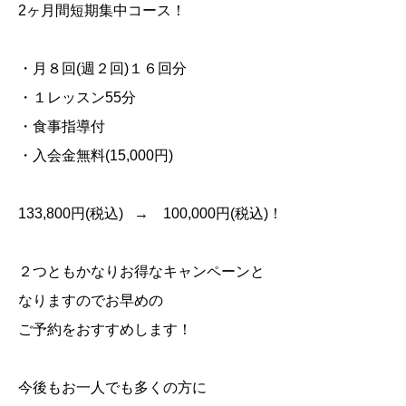
2
ヶ月間短期集中コース！
・月８回
(
週２回
)
１６回分
・１レッスン
55
分
・食事指導付
・入会金無料
(15,000
円
)
133,800
円
(
税込
) → 100,000
円
(
税込
)
！
２つともかなりお得なキャンペーンと
なりますのでお早めの
ご予約をおすすめします！
今後もお一人でも多くの方に