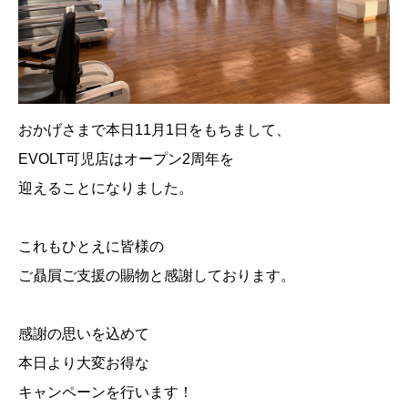
おかげさまで本日
11
月
1
日をもちまして、
EVOLT
可児店はオープン
2
周年を
迎えることになりました。
これもひとえに皆様の
ご贔屓ご支援の賜物と感謝しております。
感謝の思いを込めて
本日より大変お得な
キャンペーンを行います！