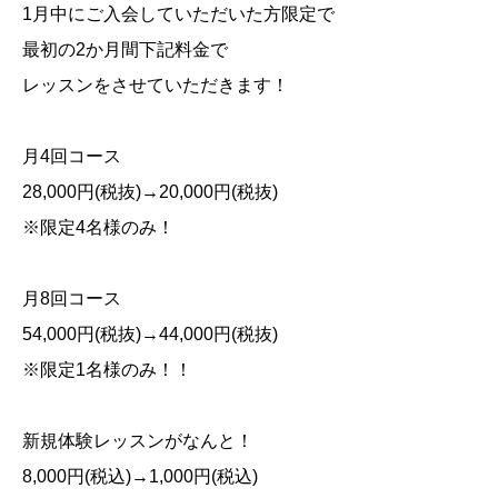
1
月中にご入会していただいた方限定で
最初の
2
か月間下記料金で
レッスンをさせていただきます！
月
4
回コース
28,000
円
(
税抜
)→20,000
円
(
税抜
)
※
限定
4
名様のみ！
月
8
回コース
54,000
円
(
税抜
)→44,000
円
(
税抜
)
※
限定
1
名様のみ！！
新規体験レッスンがなんと！
8,000
円
(
税込
)→1,000
円
(
税込
)