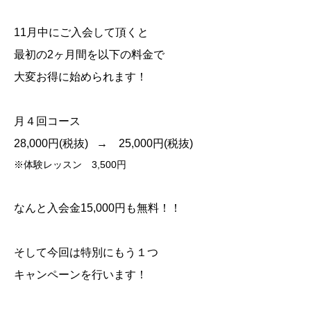
11
月中にご入会して頂くと
最初の
2
ヶ月間を以下の料金で
大変お得に始められます！
月４回コース
28,000
円
(
税抜
) →
25,000
円
(
税抜
)
※
体験レッスン
3,500
円
なんと入会金
15,000
円も無料！！
そして今回は特別にもう１つ
キャンペーンを行います！